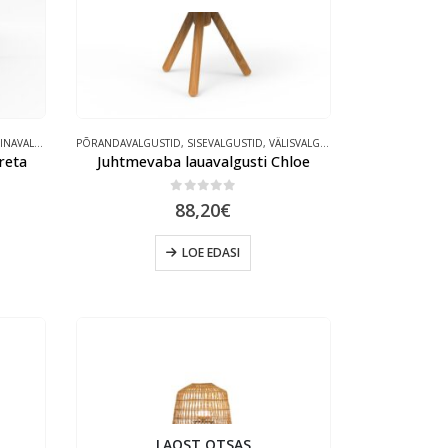
NAVALGUSTID
,
PÕRANDAVALGUSTID
VÄLISVALGUSTID
,
SISEVALGUSTID
,
VÄLISVALGUSTID
reta
Juhtmevaba lauavalgusti Chloe
0
out of 5
88,20
€
LOE EDASI
.
LAOST OTSAS