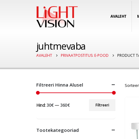
AVALEHT
juhtmevaba
AVALEHT
PRIVAATPOSTITUS: E-POOD
PRODUCT T
Filtreeri Hinna Alusel
Sorteer
Hind:
30€
—
360€
Filtreeri
Minimaalne
Maksimaalne
hind
hind
Tootekategooriad