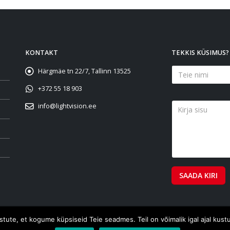
be
chosen
on
the
product
KONTAKT
TEKKIS KÜSIMUS?
page
Härgmäe tn 22/7, Tallinn 13525
+372 55 18 903
info@lightvision.ee
õustute, et kogume küpsiseid Teie seadmes. Teil on võimalik igal ajal k