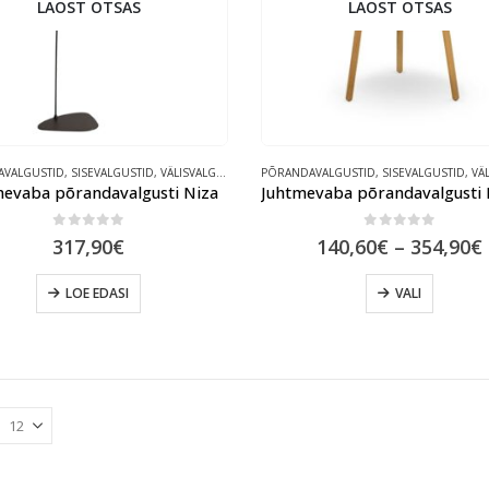
LAOST OTSAS
LAOST OTSAS
chosen
on
the
product
page
VALGUSTID
,
SISEVALGUSTID
,
VÄLISVALGUSTID
PÕRANDAVALGUSTID
,
SISEVALGUSTID
,
VÄLI
mevaba põrandavalgusti Niza
Juhtmevaba põrandavalgusti 
0
out of 5
0
out of 5
317,90
€
140,60
€
–
354,90
€
This
LOE EDASI
VALI
product
has
multiple
variants
The
options
may