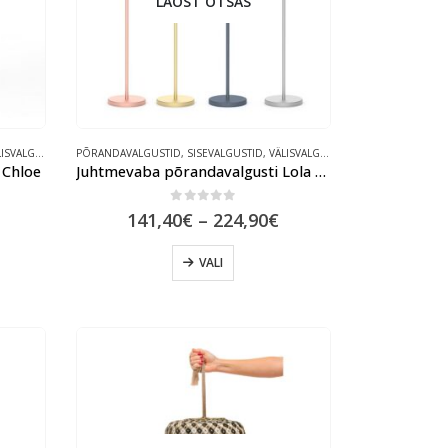
LAOST OTSAS
SVALGUSTID
PÕRANDAVALGUSTID
,
SISEVALGUSTID
,
VÄLISVALGUSTID
 Chloe
Juhtmevaba põrandavalgusti Lola Slim
0
out of 5
Price
141,40
€
–
224,90
€
range:
141,40€
This
VALI
through
product
224,90€
has
multiple
variants.
The
options
may
be