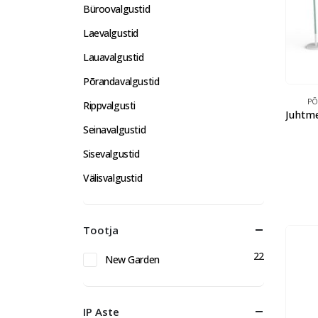
Büroovalgustid
Laevalgustid
Lauavalgustid
Põrandavalgustid
PÕ
Rippvalgusti
Seinavalgustid
Sisevalgustid
Välisvalgustid
Tootja
22
New Garden
IP Aste