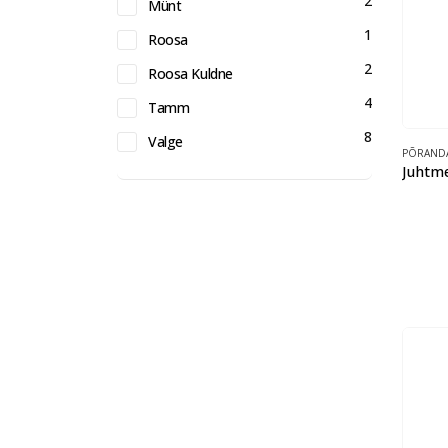
2
Münt
1
Roosa
2
Roosa Kuldne
4
Tamm
8
Valge
PÕRANDA