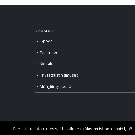
SISUKORD
E-pood
Teenused
Kontakt
Privaatsustingimused
Müügitingimused
See sait kasutab küpsiseid. Jätkates külastamist sellel saidil, n
Meedia Disain