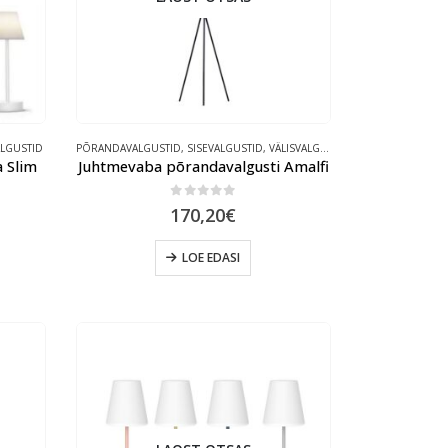
ALGUSTID
PÕRANDAVALGUSTID
,
SISEVALGUSTID
,
VÄLISVALGUSTID
a Slim
Juhtmevaba põrandavalgusti Amalfi
0
out of 5
170,20
€
LOE EDASI
.