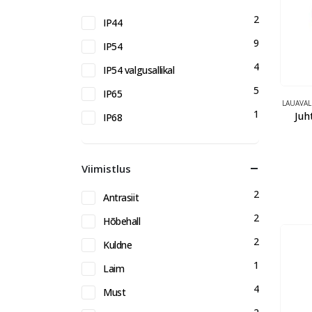
2
IP44
9
IP54
4
IP54 valgusallikal
5
IP65
LAUAVA
1
Juh
IP68
Viimistlus
2
Antrasiit
2
Hõbehall
2
Kuldne
1
Laim
4
Must