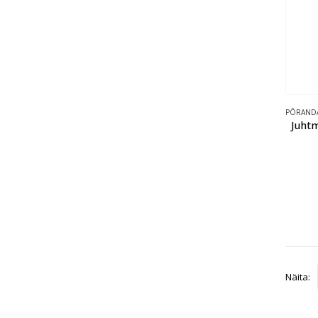
PÕRANDA
Juht
Näita: